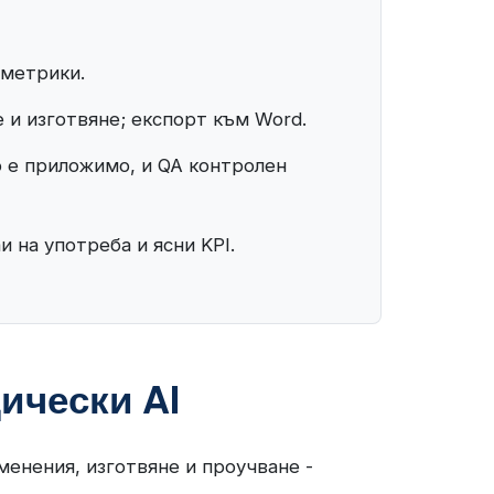
 метрики.
 и изготвяне; експорт към Word.
о е приложимо, и QA контролен
и на употреба и ясни KPI.
ически AI
менения, изготвяне и проучване -