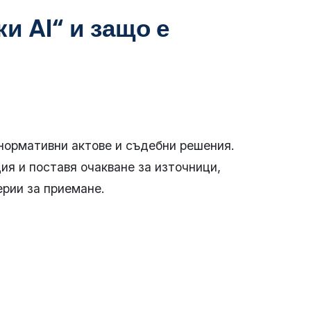
и AI“ и защо е
 нормативни актове и съдебни решения.
ия и поставя очакване за източници,
ерии за приемане.