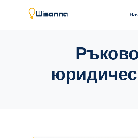
На
Ръково
юридическ