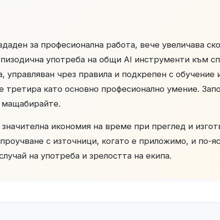
даден за професионална работа, вече увеличава ско
 епизодична употреба на общи AI инструменти към с
да, управляван чрез правила и подкрепен с обучение 
се третира като основно професионално умение. Запо
а мащабирайте.
 значителна икономия на време при преглед и изгот
проучване с източници, когато е приложимо, и по-яс
случай на употреба и зрелостта на екипа.