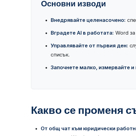
Основни изводи
Внедрявайте целенасочено:
спе
Вградете AI в работата:
Word за 
Управлявайте от първия ден:
сл
списък.
Започнете малко, измервайте и
Какво се променя с
От общ чат към юридически работн