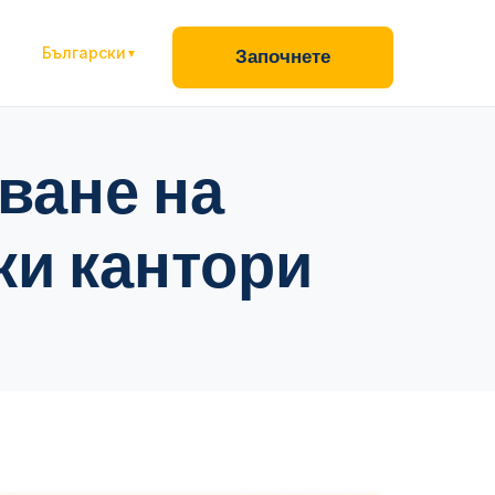
Български
Започнете
ване на
ки кантори