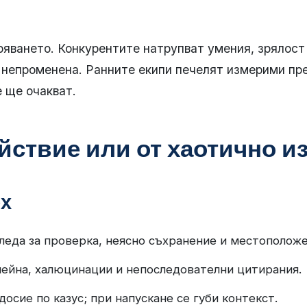
яването. Конкурентите натрупват умения, зрялост 
 непроменена. Ранните екипи печелят измерими пре
 ще очакват.
йствие или от хаотично и
ех
следа за проверка, неясно съхранение и местоположе
ейна, халюцинации и непоследователни цитирания.
досие по казус; при напускане се губи контекст.