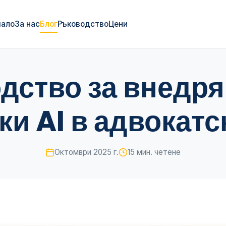
чало
За нас
Блог
Ръководство
Цени
дство за внедря
и AI в адвокатс
Октомври 2025 г.
15 мин. четене