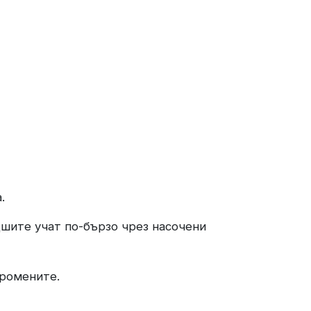
.
дшите учат по-бързо чрез насочени
промените.