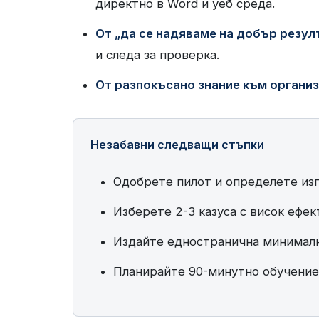
директно в Word и уеб среда.
От „да се надяваме на добър резул
и следа за проверка.
От разпокъсано знание към организ
Незабавни следващи стъпки
Одобрете пилот и определете изп
Изберете 2-3 казуса с висок ефе
Издайте едностранична минимална
Планирайте 90-минутно обучение 