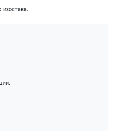
 изостава.
ции.