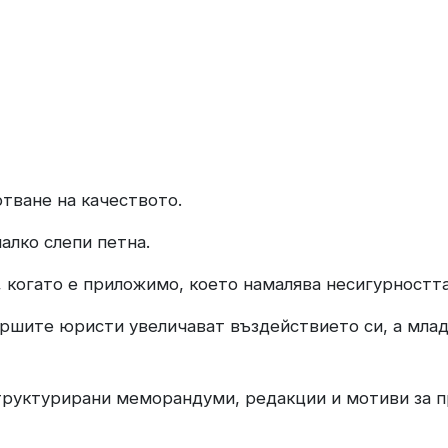
ртване на качеството.
алко слепи петна.
 когато е приложимо, което намалява несигурността
аршите юристи увеличават въздействието си, а мла
структурирани меморандуми, редакции и мотиви за 