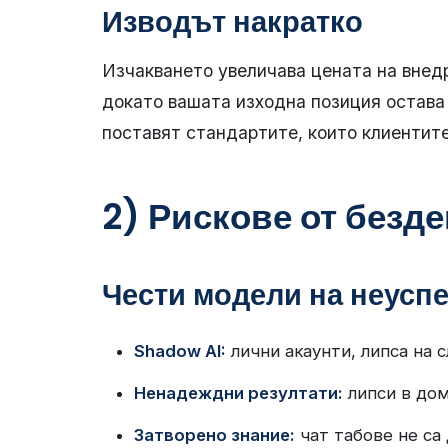
Изводът накратко
Изчакването увеличава цената на внедр
докато вашата изходна позиция остава
поставят стандартите, които клиентите
2) Рискове от безде
Чести модели на неусп
Shadow AI:
лични акаунти, липса на 
Ненадеждни резултати:
липси в дом
Затворено знание:
чат табове не са 